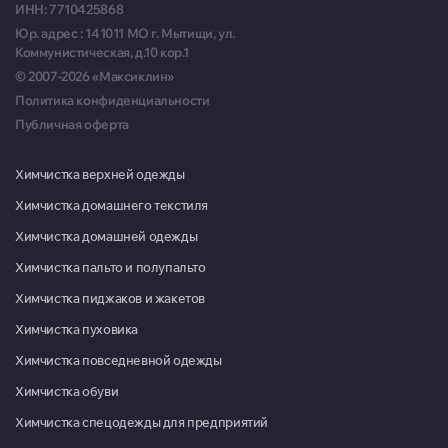
ИНН: 7710425868
Юр. адрес : 141011 МО г. Мытищи, ул.
Москва, Краснопролетарская улица, д. 8, стр. 1
Коммунистическая, д.10 кор.1
Пн-Сб 10:00-19:00
© 2007-2026 «Максиклин»
Политика конфиденциальности
г. Красногорск, ул. 50 лет Октября, д. 12, Торговый комплекс «Парк»
Публичная оферта
Пн-Вс 09:00-21:00
г. Королев, ул. Пушкинская, д. 13, магазин "Сантехника"
Химчистка верхней одежды
Пн-Пт 09:00-20:00, Сб-Вс
Химчистка домашнего текстиля
09:00-18:00
Химчистка домашней одежды
Красноармейск, микрорайон Северный, д. 1
Химчистка пальто и полупальто
Пн-Пт 09:00-18:00, Сб 10:00-
Химчистка пиджаков и жакетов
13:00
Химчистка пуховика
Красноармейск, микрорайон Северный, д. 22
Химчистка повседневной одежды
08:00-16:00
Химчистка обуви
Москва, г. Московский, микрорайон 3, д. 21
Химчистка спецодежды для предприятий
Пн-Пт 09:00-20:00, Сб-Вс