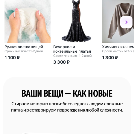
Ручная чистка вещей
Вечерние и
Химчистка каше
коктейльные платья
Сроки чистки от 1-2 дней
Сроки чистки от 1-2
Сроки чистки от 1-2 дней
1 100
₽
1 300
₽
3 300
₽
ВАШИ ВЕЩИ — КАК НОВЫЕ
Стираем историю носки: бесследно выводим сложные
пятна и реставрируем повреждения любой сложности.