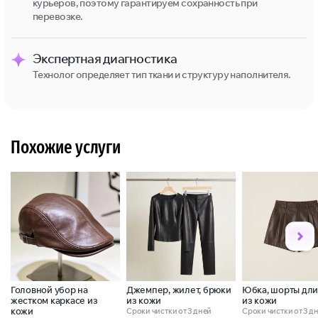
курьеров, поэтому гарантируем сохранность при
перевозке.
Экспертная диагностика
Технолог определяет тип ткани и структуру наполнителя.
Похожие услуги
Головной убор на
Джемпер, жилет, брюки
Юбка, шорты дл
жестком каркасе из
из кожи
из кожи
кожи
Сроки чистки от 3 дней
Сроки чистки от 3 д