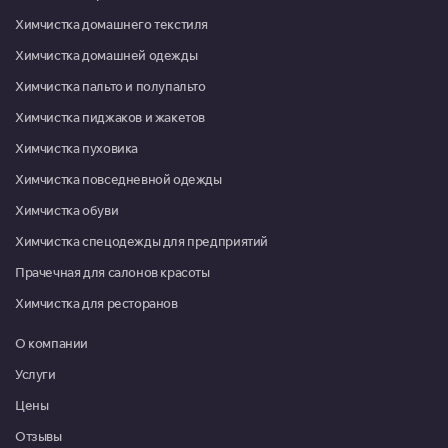
Пн-Пт 09:00-20:00, Сб-Вс
Химчистка домашнего текстиля
09:00-18:00
Химчистка домашней одежды
Красноармейск, микрорайон Северный, д. 1
Химчистка пальто и полупальто
Пн-Пт 09:00-18:00, Сб 10:00-
Химчистка пиджаков и жакетов
13:00
Химчистка пуховика
Красноармейск, микрорайон Северный, д. 22
Химчистка повседневной одежды
08:00-16:00
Химчистка обуви
Москва, г. Московский, микрорайон 3, д. 21
Химчистка спецодежды для предприятий
Пн-Пт 09:00-20:00, Сб-Вс
09:00-19:00
Прачечная для салонов красоты
Химчистка для ресторанов
Москва, г. Московский, ул. Атласова, д. 9
Пн-Пт 10:00-19:30, Сб 10:00-
О компании
18:00
Услуги
Мытищи, ул. Коммунистическая, д. 10, корп. 1, ТРЦ "XL"
Цены
Пн-Вс 09:00-21:00
Отзывы