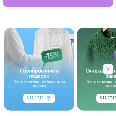
Озонирование в
Скидка 15% 
подарок
зака
Дарим приветсвенный бонус новым
Дарим приветсвенн
клиентам
клиент
START15
START1