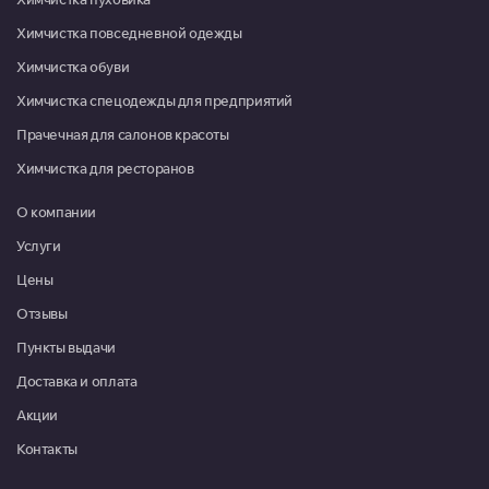
Красноармейск, микрорайон Северный, д. 22
Химчистка повседневной одежды
08:00-16:00
Химчистка обуви
Москва, г. Московский, микрорайон 3, д. 21
Химчистка спецодежды для предприятий
Пн-Пт 09:00-20:00, Сб-Вс
09:00-19:00
Прачечная для салонов красоты
Химчистка для ресторанов
Москва, г. Московский, ул. Атласова, д. 9
Пн-Пт 10:00-19:30, Сб 10:00-
О компании
18:00
Услуги
Мытищи, ул. Коммунистическая, д. 10, корп. 1, ТРЦ "XL"
Цены
Пн-Вс 09:00-21:00
Отзывы
Мытищи, ул. Летная, д. 21, Дом быта "Милана"
Пункты выдачи
Пн-Вс 10:00-20:00
Доставка и оплата
Акции
Мытищи, ул. 2-я Институтская, д. 26
Пн-Вс 10:00-20:00
Контакты