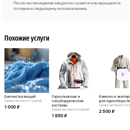
После чистки изделие аккуратно сушится и возвращается
готовым к следующему использованию.
Похожие услуги
Биочистка вещей
Горнолыжные и
Кимоно и экипир
сноубордические
для единоборств
Сроки чистки от 1-2 дней
костюмы
Сроки чистки от 1-2
1 000
₽
Сроки чистки от 1-2 дней
2 500
₽
1 850
₽