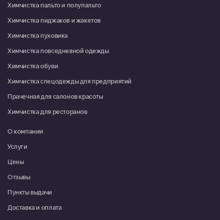
Химчистка пальто и полупальто
Пн-Пт 09:00-18:00, Сб 10:00-
Химчистка пиджаков и жакетов
13:00
Химчистка пуховика
Красноармейск, микрорайон Северный, д. 22
Химчистка повседневной одежды
08:00-16:00
Химчистка обуви
Москва, г. Московский, микрорайон 3, д. 21
Химчистка спецодежды для предприятий
Пн-Пт 09:00-20:00, Сб-Вс
09:00-19:00
Прачечная для салонов красоты
Химчистка для ресторанов
Москва, г. Московский, ул. Атласова, д. 9
Пн-Пт 10:00-19:30, Сб 10:00-
О компании
18:00
Услуги
Мытищи, ул. Коммунистическая, д. 10, корп. 1, ТРЦ "XL"
Цены
Пн-Вс 09:00-21:00
Отзывы
Мытищи, ул. Летная, д. 21, Дом быта "Милана"
Пункты выдачи
Пн-Вс 10:00-20:00
Доставка и оплата