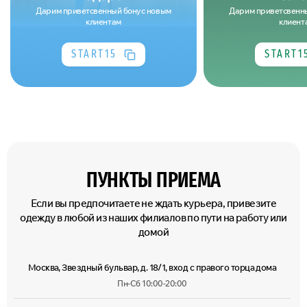
Дарим приветсвенный бонус новым
Дарим приветсвенн
клиентам
клиент
START15
START1
ПУНКТЫ ПРИЕМА
Если вы предпочитаете не ждать курьера, привезите
одежду в любой из наших филиалов по пути на работу или
домой
Москва, Звездный бульвар, д. 18/1, вход с правого торца дома
Пн-Сб 10:00-20:00