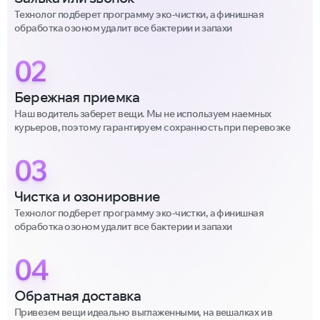
Технолог подберет программу эко-чистки, а финишная
обработка озоном удалит все бактерии и запахи
02
Бережная приемка
Наш водитель заберет вещи. Мы не используем наемных
курьеров, поэтому гарантируем сохранность при перевозке
03
Чистка и озонировние
Технолог подберет программу эко-чистки, а финишная
обработка озоном удалит все бактерии и запахи
04
Обратная доставка
Привезем вещи идеально выглаженными, на вешалках и в