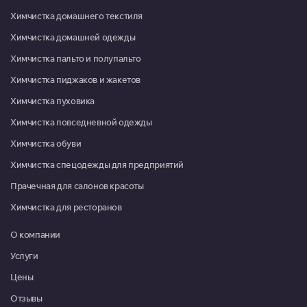
Пн-Пт 09:00-20:00, Сб-Вс
Химчистка домашнего текстиля
09:00-18:00
Химчистка домашней одежды
Красноармейск, микрорайон Северный, д. 1
Химчистка пальто и полупальто
Пн-Пт 09:00-18:00, Сб 10:00-
Химчистка пиджаков и жакетов
13:00
Химчистка пуховика
Красноармейск, микрорайон Северный, д. 22
Химчистка повседневной одежды
08:00-16:00
Химчистка обуви
Москва, г. Московский, микрорайон 3, д. 21
Химчистка спецодежды для предприятий
Пн-Пт 09:00-20:00, Сб-Вс
09:00-19:00
Прачечная для салонов красоты
Химчистка для ресторанов
Москва, г. Московский, ул. Атласова, д. 9
Пн-Пт 10:00-19:30, Сб 10:00-
О компании
18:00
Услуги
Мытищи, ул. Коммунистическая, д. 10, корп. 1, ТРЦ "XL"
Цены
Пн-Вс 09:00-21:00
Отзывы