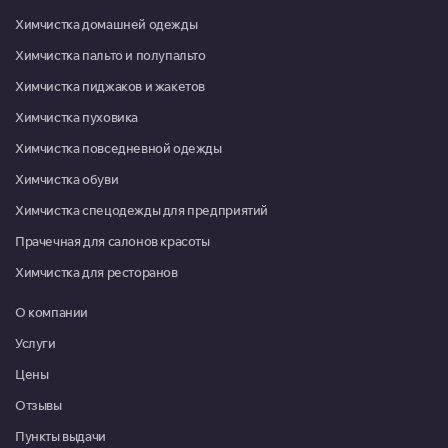
09:00-18:00
Химчистка домашней одежды
Красноармейск, микрорайон Северный, д. 1
Химчистка пальто и полупальто
Пн-Пт 09:00-18:00, Сб 10:00-
Химчистка пиджаков и жакетов
13:00
Химчистка пуховика
Красноармейск, микрорайон Северный, д. 22
Химчистка повседневной одежды
08:00-16:00
Химчистка обуви
Москва, г. Московский, микрорайон 3, д. 21
Химчистка спецодежды для предприятий
Пн-Пт 09:00-20:00, Сб-Вс
09:00-19:00
Прачечная для салонов красоты
Химчистка для ресторанов
Москва, г. Московский, ул. Атласова, д. 9
Пн-Пт 10:00-19:30, Сб 10:00-
О компании
18:00
Услуги
Мытищи, ул. Коммунистическая, д. 10, корп. 1, ТРЦ "XL"
Цены
Пн-Вс 09:00-21:00
Отзывы
Мытищи, ул. Летная, д. 21, Дом быта "Милана"
Пункты выдачи