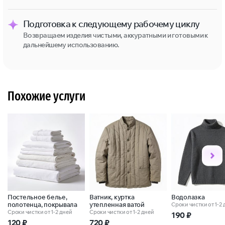
Подготовка к следующему рабочему циклу
Возвращаем изделия чистыми, аккуратными и готовыми к
дальнейшему использованию.
Похожие услуги
Постельное белье,
Ватник, куртка
Водолазка
полотенца, покрывала
утепленная ватой
Сроки чистки от 1-2
Сроки чистки от 1-2 дней
Сроки чистки от 1-2 дней
190
₽
120
₽
720
₽