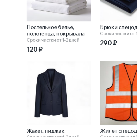
Постельное белье,
Брюки спецо
полотенца, покрывала
Сроки чистки от 
Сроки чистки от 1-2 дней
290
₽
120
₽
Жакет, пиджак
Жилет спецо