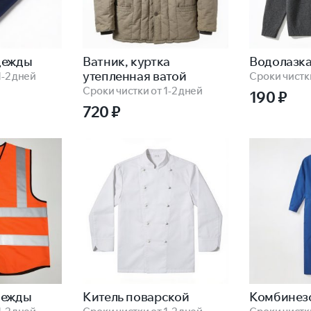
дежды
Ватник, куртка
Водолазк
утепленная ватой
1-2 дней
Сроки чистки
Сроки чистки от 1-2 дней
190
₽
720
₽
дежды
Китель поварской
Комбинез