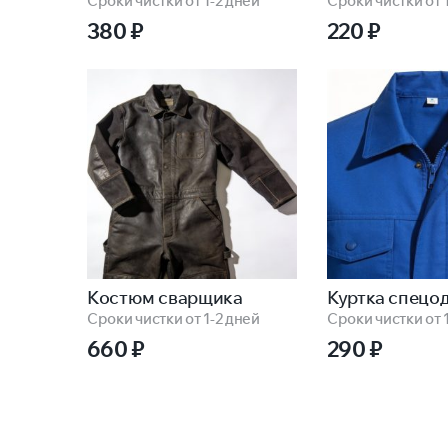
Сроки чистки от 1-2 дней
Сроки чистки от 
380
₽
220
₽
Костюм сварщика
Куртка спецо
Сроки чистки от 1-2 дней
Сроки чистки от 
660
₽
290
₽