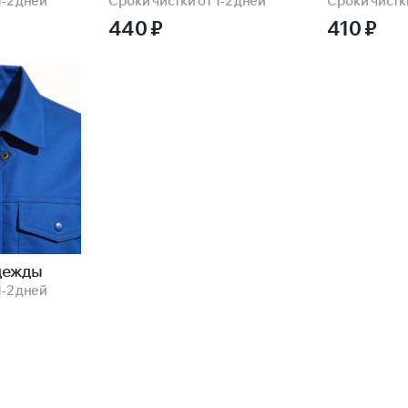
1-2 дней
Сроки чистки от 1-2 дней
Сроки чистки
440
₽
410
₽
дежды
1-2 дней