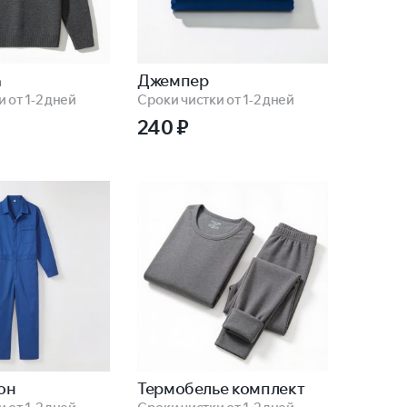
а
Джемпер
 от 1-2 дней
Сроки чистки от 1-2 дней
240
₽
он
Термобелье комплект