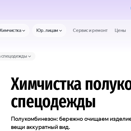
Химчистка
Юр. лицам
Сервис и ремонт
Цены
а спецодежды
Химчистка полук
спецодежды
Полукомбинезон: бережно очищаем изделие
вещи аккуратный вид.