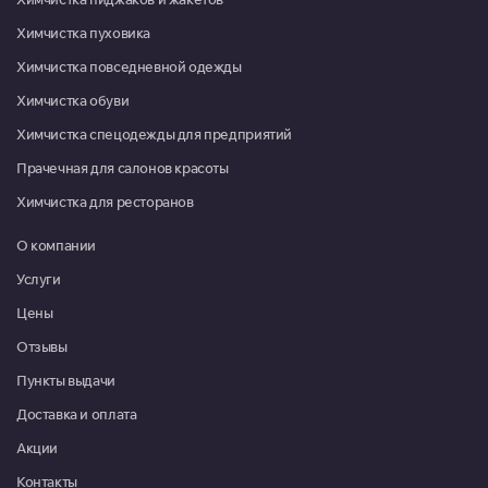
Химчистка пуховика
Красноармейск, микрорайон Северный, д. 22
Химчистка повседневной одежды
08:00-16:00
Химчистка обуви
Москва, г. Московский, микрорайон 3, д. 21
Химчистка спецодежды для предприятий
Пн-Пт 09:00-20:00, Сб-Вс
09:00-19:00
Прачечная для салонов красоты
Химчистка для ресторанов
Москва, г. Московский, ул. Атласова, д. 9
Пн-Пт 10:00-19:30, Сб 10:00-
О компании
18:00
Услуги
Мытищи, ул. Коммунистическая, д. 10, корп. 1, ТРЦ "XL"
Цены
Пн-Вс 09:00-21:00
Отзывы
Мытищи, ул. Летная, д. 21, Дом быта "Милана"
Пункты выдачи
Пн-Вс 10:00-20:00
Доставка и оплата
Акции
Мытищи, ул. 2-я Институтская, д. 26
Пн-Вс 10:00-20:00
Контакты