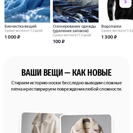
Биочистка вещей
Озонирование одежды
Водолазки
(удаление запахов)
Сроки чистки от 1-2 дней
Сроки чистки от 1-2
Сроки чистки от 1-2 дней
1 000
₽
1 300
₽
100
₽
ВАШИ ВЕЩИ — КАК НОВЫЕ
Стираем историю носки: бесследно выводим сложные
пятна и реставрируем повреждения любой сложности.