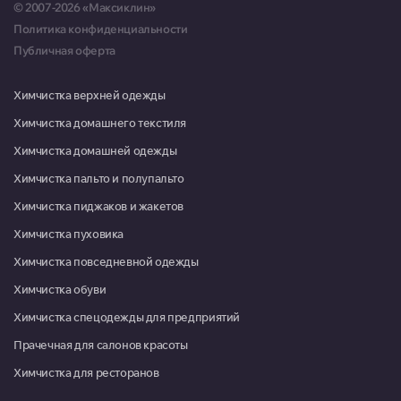
© 2007-2026 «Максиклин»
Политика конфиденциальности
г. Красногорск, ул. 50 лет Октября, д. 12, Торговый комплекс «Парк»
Публичная оферта
Пн-Вс 09:00-21:00
г. Королев, ул. Пушкинская, д. 13, магазин "Сантехника"
Химчистка верхней одежды
Пн-Пт 09:00-20:00, Сб-Вс
Химчистка домашнего текстиля
09:00-18:00
Химчистка домашней одежды
Красноармейск, микрорайон Северный, д. 1
Химчистка пальто и полупальто
Пн-Пт 09:00-18:00, Сб 10:00-
Химчистка пиджаков и жакетов
13:00
Химчистка пуховика
Красноармейск, микрорайон Северный, д. 22
Химчистка повседневной одежды
08:00-16:00
Химчистка обуви
Москва, г. Московский, микрорайон 3, д. 21
Химчистка спецодежды для предприятий
Пн-Пт 09:00-20:00, Сб-Вс
09:00-19:00
Прачечная для салонов красоты
Химчистка для ресторанов
Москва, г. Московский, ул. Атласова, д. 9