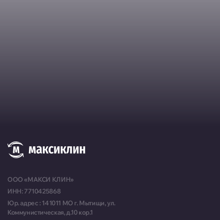
Москва, ул. Большая Марфинская, д. 4, корп. 4
Пн-Пт 10:00-20:00, Сб-Вс
10:00-19:00
Москва, Можайское шоссе, д. 25
Пн-Пт 10:00-20:00, Сб-Вс
10:00-18:00
Москва, ул. Толбухина, д. 13, корп. 1
Пн-Пт 10:00-19:30, Сб 10:00-
18:00
Москва, Армянский переулок, д. 9, стр. 1, пом. 5
Пн-Вс 09:00-22:00
Москва, ул. Малыгина, д. 20
ООО «МАКСИ КЛИН»
Пн-Сб 10:00-20:00
ИНН: 7710425868
Юр. адрес : 141011 МО г. Мытищи, ул.
Москва, Краснопролетарская улица, д. 8, стр. 1
Коммунистическая, д.10 кор.1
Пн-Сб 10:00-19:00