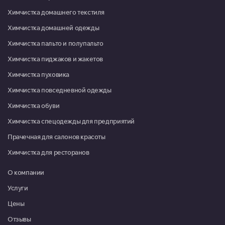
Пн-Пт 09:00-20:00, Сб-Вс
Химчистка домашнего текстиля
09:00-18:00
Химчистка домашней одежды
Красноармейск, микрорайон Северный, д. 1
Химчистка пальто и полупальто
Пн-Пт 09:00-18:00, Сб 10:00-
Химчистка пиджаков и жакетов
13:00
Химчистка пуховика
Красноармейск, микрорайон Северный, д. 22
Химчистка повседневной одежды
08:00-16:00
Химчистка обуви
Москва, г. Московский, микрорайон 3, д. 21
Химчистка спецодежды для предприятий
Пн-Пт 09:00-20:00, Сб-Вс
09:00-19:00
Прачечная для салонов красоты
Химчистка для ресторанов
Москва, г. Московский, ул. Атласова, д. 9
Пн-Пт 10:00-19:30, Сб 10:00-
О компании
18:00
Услуги
Мытищи, ул. Коммунистическая, д. 10, корп. 1, ТРЦ "XL"
Цены
Пн-Вс 09:00-21:00
Отзывы