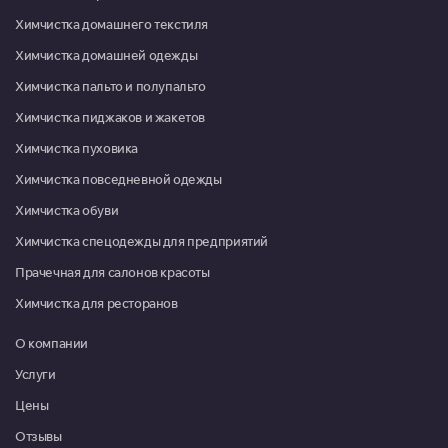
Пн-Пт 09:00-20:00, Сб-Вс
Химчистка домашнего текстиля
09:00-18:00
Химчистка домашней одежды
Красноармейск, микрорайон Северный, д. 1
Химчистка пальто и полупальто
Пн-Пт 09:00-18:00, Сб 10:00-
Химчистка пиджаков и жакетов
13:00
Химчистка пуховика
Красноармейск, микрорайон Северный, д. 22
Химчистка повседневной одежды
08:00-16:00
Химчистка обуви
Москва, г. Московский, микрорайон 3, д. 21
Химчистка спецодежды для предприятий
Пн-Пт 09:00-20:00, Сб-Вс
09:00-19:00
Прачечная для салонов красоты
Химчистка для ресторанов
Москва, г. Московский, ул. Атласова, д. 9
Пн-Пт 10:00-19:30, Сб 10:00-
О компании
18:00
Услуги
Мытищи, ул. Коммунистическая, д. 10, корп. 1, ТРЦ "XL"
Цены
Пн-Вс 09:00-21:00
Отзывы