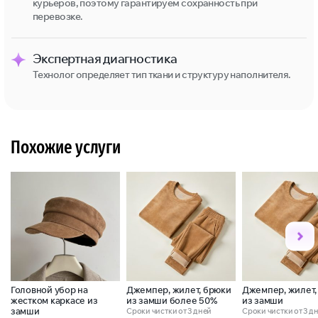
курьеров, поэтому гарантируем сохранность при
перевозке.
Экспертная диагностика
Технолог определяет тип ткани и структуру наполнителя.
Похожие услуги
Головной убор на
Джемпер, жилет, брюки
Джемпер, жилет,
жестком каркасе из
из замши более 50%
из замши
замши
Сроки чистки от 3 дней
Сроки чистки от 3 д