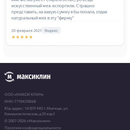
искусственный мех- испортили. Страшно
представить, на какую сумму я бы попала, отдав
натуральный мех в эту "фирму"
20 февраля 2021
Яндекс
★★★★★
ООО «МАКСИ КЛИН»
ИНН: 7710425868
Юр. адрес : 141011 МО г. Мытищи, ул.
Коммунистическая, д.10 кор.1
© 2007-2026 «Максиклин»
Политика конфиденциальности