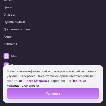
Цены
Отзывы
Пункты выдачи
Доставка и оплата
Акции
Контакты
Мах
Телеграм
Мы используем файлы cookie для корректной работы сайта и
+7 (495) 787 20 82
улучшения сервиса. На сайте также применяется сервис веб-
аналитики
Яндекс.Метрика
. Подробнее — в
Политике
Пн.-Вс: 8:00 - 22:00
конфиденциальности
.
zakaz@maksiclean.ru
Принять