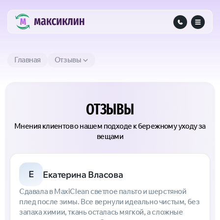
Главная
Отзывы
ОТЗЫВЫ
Мнения клиентов о нашем подходе к бережному уходу за
вещами
Е
Екатерина Власова
Сдавала в MaxiClean светлое пальто и шерстяной
плед после зимы. Все вернули идеально чистым, без
запаха химии, ткань осталась мягкой, а сложные