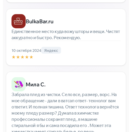
BulkaBar.ru
Единственное место куда вожу шторы и вещи. Чистят
аккуратно и быстро. Рекомендую.
10 октября 2024
Яндекс
★★★★★
Мила С.
Забрала плед из чистки. Село все, размер, ворс. На
мое обращение - дали в ватсап ответ- технолог вам
ответит. И полная тишина. Ответ технолога вернётся
моему пледу размер? Думала в химчистке
профессионалы сохранят плед , в машине
стиральной я бы и сама посадила его . Может эта
химчистка умеет стирать белье, ро вещь