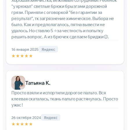
Хорошая химчистка, вежливые сотрудники! Ребëнок
"у хрюкал" светлые брюки брызгами дорожной
грязи. Приняли с оговоркой "без гарантии за
результат", тк загрязнение химическое. Выбора не
было. Как и предполагалось, пятна вывести не
удалось. Но ставлю 5 ⭐за честность и попытку
решить вопрос. А из брючек сделаем бриджи😉.
16 января 2025
Яндекс
★★★★★
Татьяна К.
Просто взяли и испортили дорогое пальто. Вся
клеевая скаталась, ткань пальто растянулась. Просто
ужас !
26 октября 2024
Яндекс
★★★★★