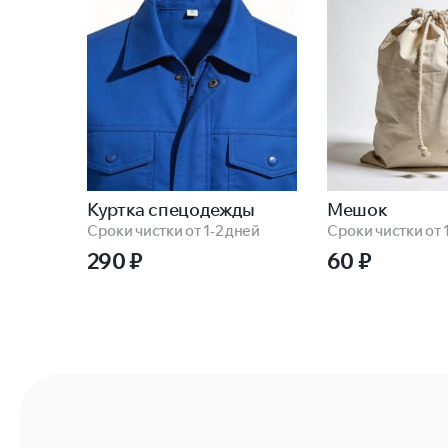
Куртка спецодежды
Мешок
Сроки чистки от 1-2 дней
Сроки чистки от 
290
₽
60
₽