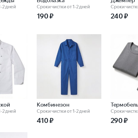
дежды
Водолазка
Джемпер
1-2 дней
Сроки чистки от 1-2 дней
Сроки чистки
190
₽
240
₽
ской
Комбинезон
Термобель
1-2 дней
Сроки чистки от 1-2 дней
Сроки чистки
410
₽
290
₽