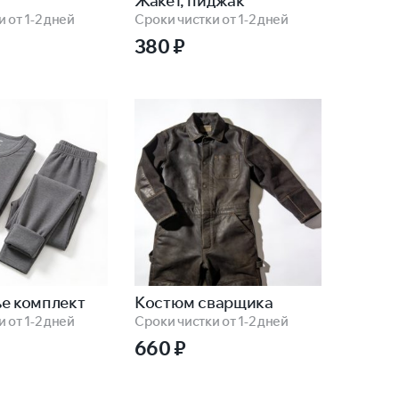
Жакет, пиджак
 от 1-2 дней
Сроки чистки от 1-2 дней
380
₽
е комплект
Костюм сварщика
 от 1-2 дней
Сроки чистки от 1-2 дней
660
₽