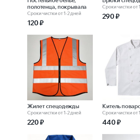
Постельное белье,
Брюки спецо
полотенца, покрывала
Сроки чистки от 
Сроки чистки от 1-2 дней
290
₽
120
₽
Жилет спецодежды
Китель повар
Сроки чистки от 1-2 дней
Сроки чистки от 
220
₽
440
₽