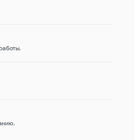
работы.
анию.