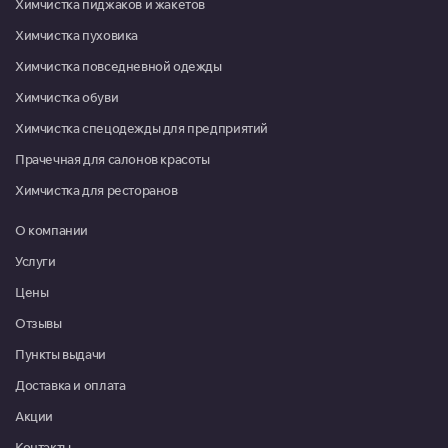
Химчистка пиджаков и жакетов
13:00
Химчистка пуховика
Красноармейск, микрорайон Северный, д. 22
Химчистка повседневной одежды
08:00-16:00
Химчистка обуви
Москва, г. Московский, микрорайон 3, д. 21
Химчистка спецодежды для предприятий
Пн-Пт 09:00-20:00, Сб-Вс
09:00-19:00
Прачечная для салонов красоты
Химчистка для ресторанов
Москва, г. Московский, ул. Атласова, д. 9
Пн-Пт 10:00-19:30, Сб 10:00-
О компании
18:00
Услуги
Мытищи, ул. Коммунистическая, д. 10, корп. 1, ТРЦ "XL"
Цены
Пн-Вс 09:00-21:00
Отзывы
Мытищи, ул. Летная, д. 21, Дом быта "Милана"
Пункты выдачи
Пн-Вс 10:00-20:00
Доставка и оплата
Акции
Мытищи, ул. 2-я Институтская, д. 26
Пн-Вс 10:00-20:00
Контакты