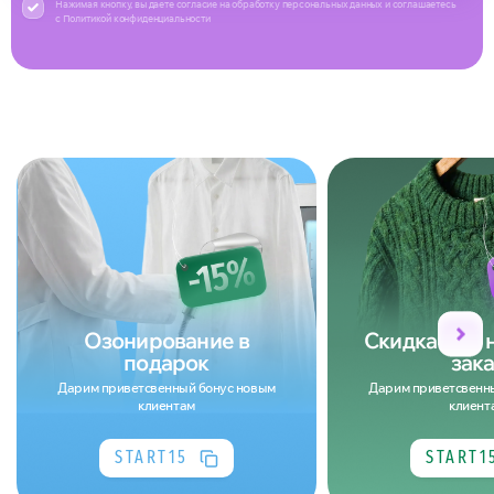
Нажимая кнопку, вы даете согласие на обработку персональных данных и соглашаетесь
с Политикой конфиденциальности
Озонирование в
Скидка 15% 
подарок
зака
Дарим приветсвенный бонус новым
Дарим приветсвенн
клиентам
клиент
START15
START1