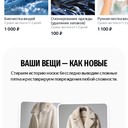
Биочистка вещей
Озонирование одежды
Ручная чистка в
(удаление запахов)
Сроки чистки от 1-2 дней
Сроки чистки от 1-2
Сроки чистки от 1-2 дней
1 000
₽
1 100
₽
100
₽
ВАШИ ВЕЩИ — КАК НОВЫЕ
Стираем историю носки: бесследно выводим сложные
пятна и реставрируем повреждения любой сложности.