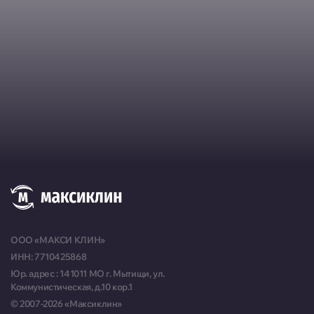
Москва, ул. Большая Марфинская, д. 4, корп. 4
Пн-Пт 10:00-20:00, Сб-Вс
10:00-19:00
Москва, Можайское шоссе, д. 25
Пн-Пт 10:00-20:00, Сб-Вс
10:00-18:00
Москва, ул. Толбухина, д. 13, корп. 1
Пн-Пт 10:00-19:30, Сб 10:00-
18:00
Москва, Армянский переулок, д. 9, стр. 1, пом. 5
Пн-Вс 09:00-22:00
Москва, ул. Малыгина, д. 20
ООО «МАКСИ КЛИН»
Пн-Сб 10:00-20:00
ИНН: 7710425868
Юр. адрес : 141011 МО г. Мытищи, ул.
Москва, Краснопролетарская улица, д. 8, стр. 1
Коммунистическая, д.10 кор.1
Пн-Сб 10:00-19:00
© 2007-2026 «Максиклин»