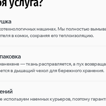
бя услуга?
ушка
окотехнологичных машинах. Мы полностью вымыва
еля в комки, сохраняя его теплоизоляцию.
паковка
анекене — ткань расправляется, а пух возвращ
ается в дышащий чехол для бережного хранения.
нений
е используем наемных курьеров, поэтому гарант