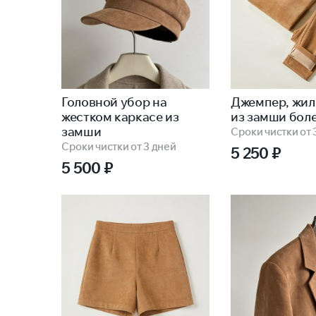
Головной убор на
Джемпер, жил
жестком каркасе из
из замши бол
замши
Сроки чистки от 
Сроки чистки от 3 дней
5 250
₽
5 500
₽