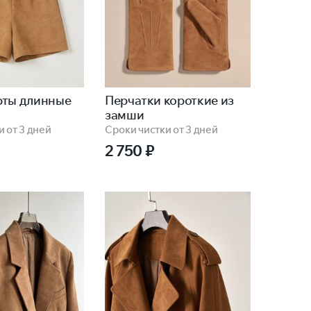
рты длинные
Перчатки короткие из
замши
 от 3 дней
Сроки чистки от 3 дней
2 750
₽