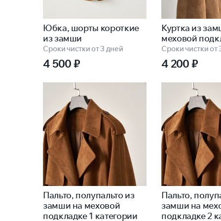
Юбка, шорты короткие
Куртка из зам
из замши
меховой подк
Сроки чистки от 3 дней
Сроки чистки от 
4 500
₽
4 200
₽
Пальто, полупальто из
Пальто, полуп
замши на меховой
замши на мех
подкладке 1 категории
подкладке 2 к