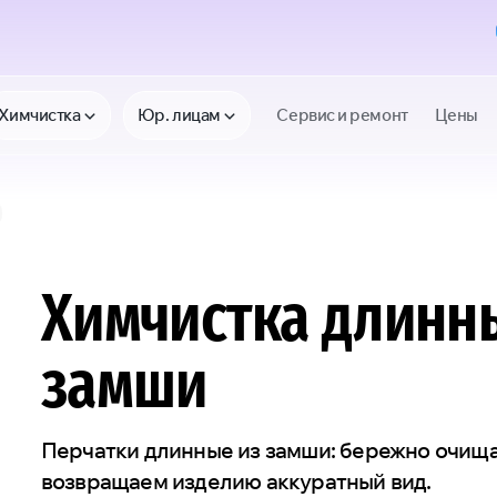
Химчистка
Юр. лицам
Сервис и ремонт
Цены
Химчистка длинн
замши
Перчатки длинные из замши: бережно очища
возвращаем изделию аккуратный вид.