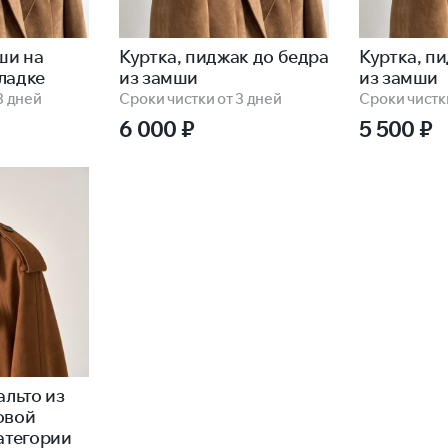
ши на
Куртка, пиджак до бедра
Куртка, п
ладке
из замши
из замши
3 дней
Сроки чистки от 3 дней
Сроки чистки
6 000
₽
5 500
₽
альто из
овой
атегории