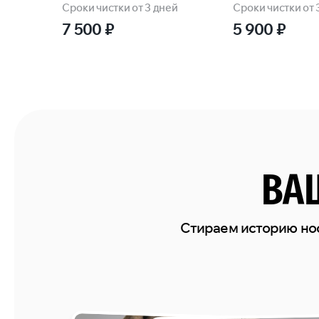
Сроки чистки от 3 дней
Сроки чистки от 
7 500
₽
5 900
₽
ВА
Стираем историю но