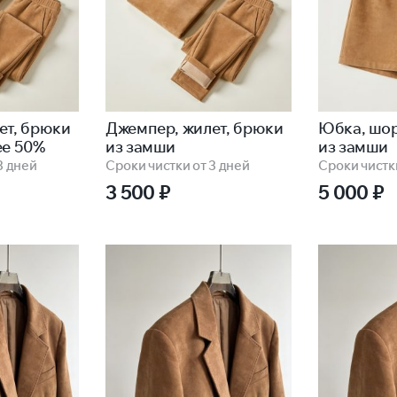
ет, брюки
Джемпер, жилет, брюки
Юбка, шо
ее 50%
из замши
из замши
3 дней
Сроки чистки от 3 дней
Сроки чистки
3 500
₽
5 000
₽