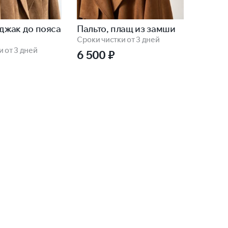
иджак до пояса
Пальто, плащ из замши
Сроки чистки от 3 дней
 от 3 дней
6 500
₽