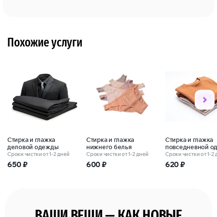
Похожие услуги
Стирка и глажка
Стирка и глажка
Стирка и глажка
деловой одежды
нижнего белья
повседневной о
Сроки чистки от 1-2 дней
Сроки чистки от 1-2 дней
Сроки чистки от 1-2
650
₽
600
₽
620
₽
ВАШИ ВЕЩИ — КАК НОВЫЕ