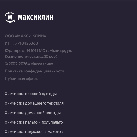
Москва, Армянский переулок, д. 9, стр. 1, пом. 5
Пн-Вс 09:00-22:00
Москва, ул. Малыгина, д. 20
ООО «МАКСИ КЛИН»
Пн-Сб 10:00-20:00
ИНН: 7710425868
Юр. адрес : 141011 МО г. Мытищи, ул.
Москва, Краснопролетарская улица, д. 8, стр. 1
Коммунистическая, д.10 кор.1
Пн-Сб 10:00-19:00
© 2007-2026 «Максиклин»
Политика конфиденциальности
г. Красногорск, ул. 50 лет Октября, д. 12, Торговый комплекс «Парк»
Публичная оферта
Пн-Вс 09:00-21:00
г. Королев, ул. Пушкинская, д. 13, магазин "Сантехника"
Химчистка верхней одежды
Пн-Пт 09:00-20:00, Сб-Вс
Химчистка домашнего текстиля
09:00-18:00
Химчистка домашней одежды
Красноармейск, микрорайон Северный, д. 1
Химчистка пальто и полупальто
Пн-Пт 09:00-18:00, Сб 10:00-
Химчистка пиджаков и жакетов
13:00