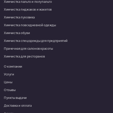
Химчистка пальто и полупальто
Пн-Пт 09:00-18:00, Сб 10:00-
Химчистка пиджаков и жакетов
13:00
Химчистка пуховика
Красноармейск, микрорайон Северный, д. 22
Химчистка повседневной одежды
08:00-16:00
Химчистка обуви
Москва, г. Московский, микрорайон 3, д. 21
Химчистка спецодежды для предприятий
Пн-Пт 09:00-20:00, Сб-Вс
09:00-19:00
Прачечная для салонов красоты
Химчистка для ресторанов
Москва, г. Московский, ул. Атласова, д. 9
Пн-Пт 10:00-19:30, Сб 10:00-
О компании
18:00
Услуги
Мытищи, ул. Коммунистическая, д. 10, корп. 1, ТРЦ "XL"
Цены
Пн-Вс 09:00-21:00
Отзывы
Мытищи, ул. Летная, д. 21, Дом быта "Милана"
Пункты выдачи
Пн-Вс 10:00-20:00
Доставка и оплата